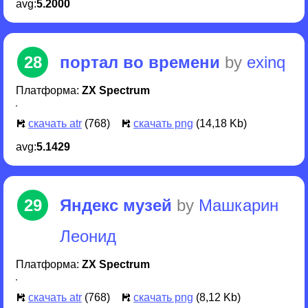
скачать atr
(768)
скачать png
(10,28 Kb)
avg:
5.2857
26
Единорог
by
Шаркова Дарья
Платформа:
ZX Spectrum