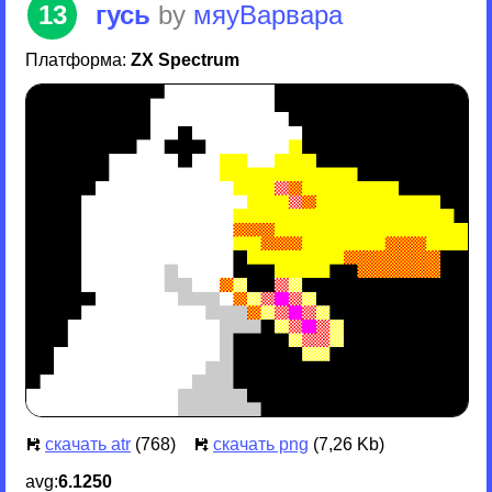
13
гусь
by
мяуВарвара
Платформа:
ZX Spectrum
скачать atr
(768)
скачать png
(7,26 Kb)
avg:
6.1250