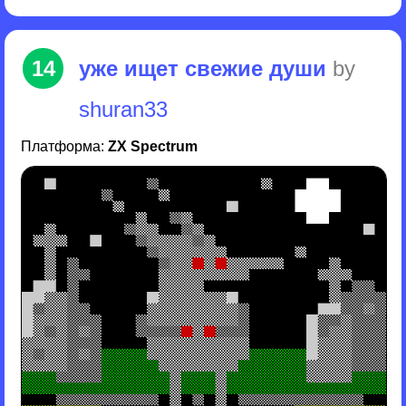
14
уже ищет свежие души
by
shuran33
Платформа:
ZX Spectrum