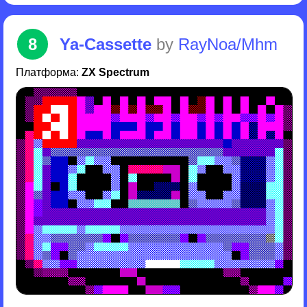
8
Ya-Cassette
by
RayNoa/Mhm
Платформа:
ZX Spectrum