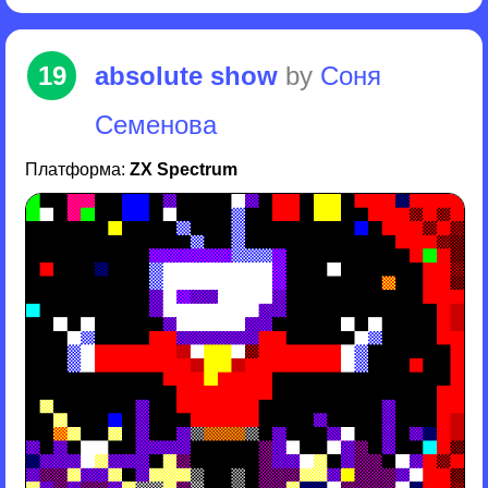
19
absolute show
by
Соня
Семенова
Платформа:
ZX Spectrum