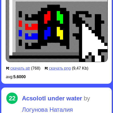
скачать atr
(768)
скачать png
(9,47 Kb)
avg:
5.6000
22
Acsolotl under water
by
Логунова Наталия