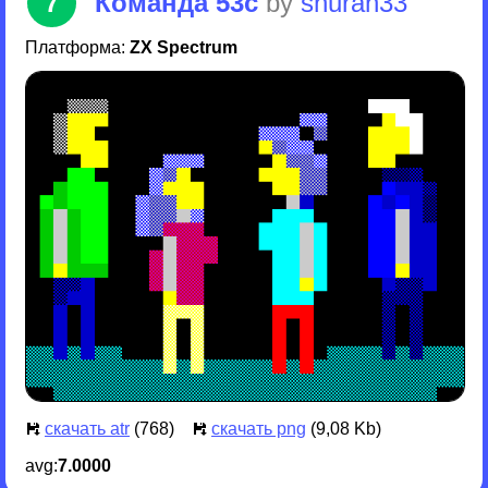
7
Команда 53с
by
shuran33
Платформа:
ZX Spectrum
скачать atr
(768)
скачать png
(9,08 Kb)
avg:
7.0000