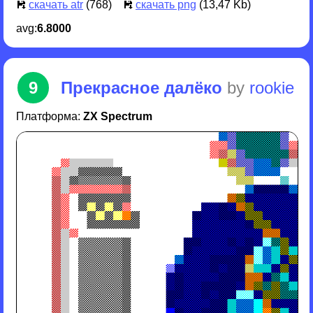
скачать atr
(768)
скачать png
(13,47 Kb)
avg:
6.8000
9
Прекрасное далёко
by
rookie
Платформа:
ZX Spectrum