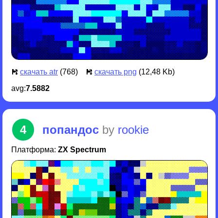
скачать atr
(768)
скачать png
(12,48 Kb)
avg:
7.5882
4
попандос
by
rookie
Платформа:
ZX Spectrum