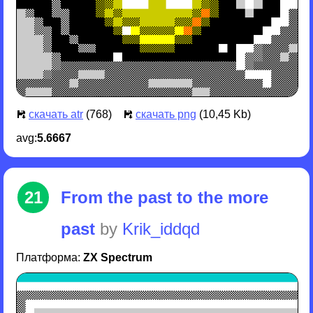
скачать atr
(768)
скачать png
(10,45 Kb)
avg:
5.6667
21
From the past to the more
past
by
Krik_iddqd
Платформа:
ZX Spectrum