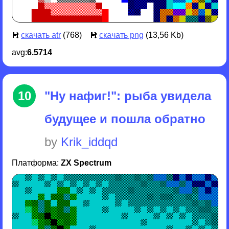
скачать atr
(768)
скачать png
(13,56 Kb)
avg:
6.5714
10
"Ну нафиг!": рыба увидела
будущее и пошла обратно
by
Krik_iddqd
Платформа:
ZX Spectrum