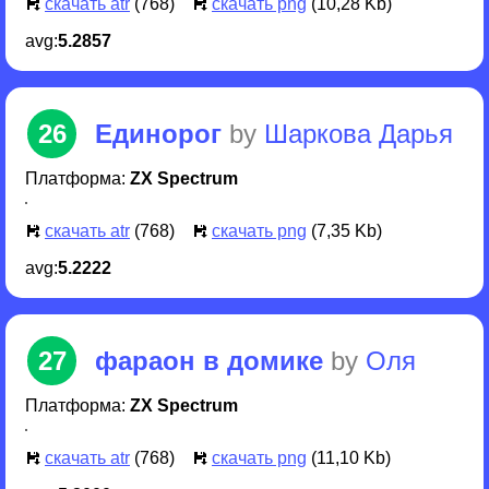
скачать atr
(768)
скачать png
(16,10 Kb)
avg:
5.4286
25
Когда же ООС?
by
shuran33
Платформа:
ZX Spectrum