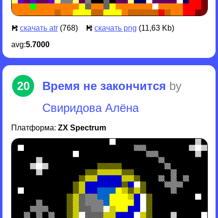
скачать atr
(768)
скачать png
(11,63 Kb)
avg:
5.7000
20
Время не закончится
by
Свиридова Алёна
Платформа:
ZX Spectrum