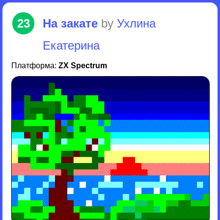
23
На закате
by
Ухлина
Екатерина
Платформа:
ZX Spectrum