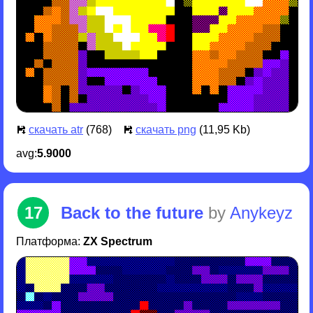
скачать atr
(768)
скачать png
(11,95 Kb)
avg:
5.9000
17
Back to the future
by
Anykeyz
Платформа:
ZX Spectrum