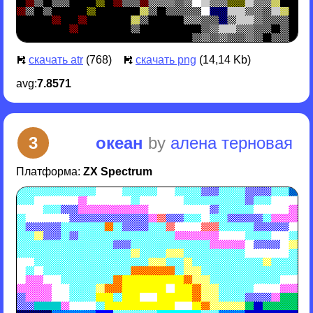
скачать atr
(768)
скачать png
(14,14 Kb)
avg:
7.8571
3
океан
by
алена терновая
Платформа:
ZX Spectrum