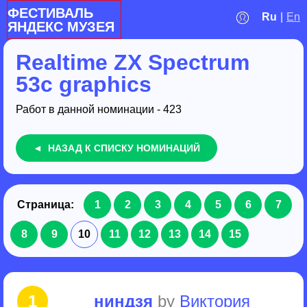
ФЕСТИВАЛЬ
Ru
|
En
ЯНДЕКС МУЗЕЯ
Realtime ZX Spectrum
53c graphics
Работ в данной номинации - 423
◄ НАЗАД К СПИСКУ НОМИНАЦИЙ
1
2
3
4
5
6
7
8
9
10
11
12
13
14
15
1
ниндзя
by
Виктория