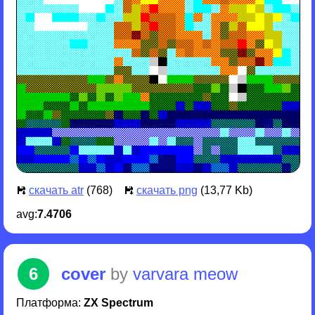
скачать atr
(768)
скачать png
(13,77 Kb)
avg:
7.4706
6
cover
by
varvara meow
Платформа:
ZX Spectrum