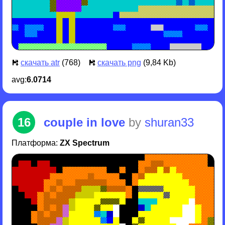
скачать atr
(768)
скачать png
(9,84 Kb)
avg:
6.0714
16
couple in love
by
shuran33
Платформа:
ZX Spectrum