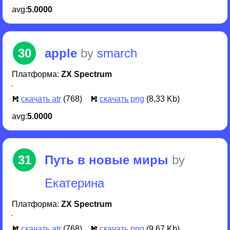
скачать atr
(768)
скачать png
(7,35 Kb)
avg:
5.2222
27
фараон в домике
by
Оля
Платформа:
ZX Spectrum